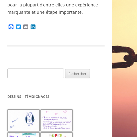
pour la plupart d’entre elles une expérience
marquante et une étape importante.
F
T
E
L
a
w
m
i
c
i
a
n
e
t
i
k
b
t
l
e
o
e
d
o
r
I
k
n
Rechercher :
DESSINS – TÉMOIGNAGES